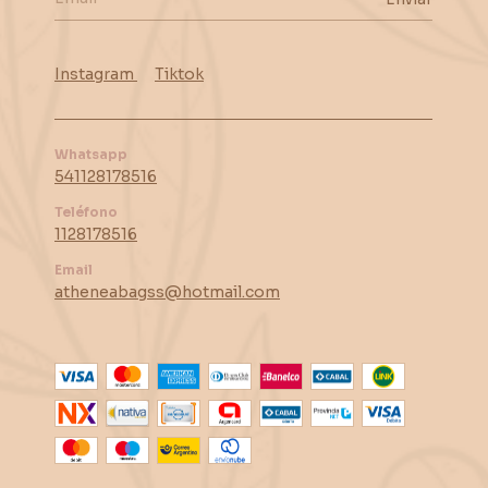
Instagram
Tiktok
Whatsapp
541128178516
Teléfono
1128178516
Email
atheneabagss@hotmail.com