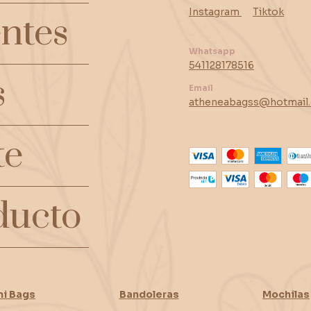
Instagram
Tiktok
ntes
Whatsapp
541128178516
s
Email
atheneabagss@hotmail
te
ducto
ni Bags
Bandoleras
Mochilas