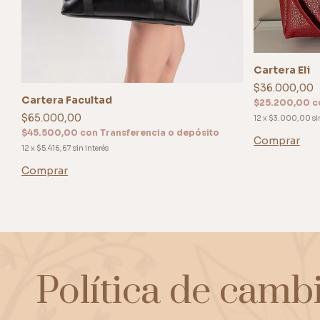
Cartera Eli
$36.000,00
Cartera Facultad
$25.200,00
c
$65.000,00
12
x
$3.000,00
si
$45.500,00
con
Transferencia o depósito
Comprar
12
x
$5.416,67
sin interés
Comprar
Política de camb