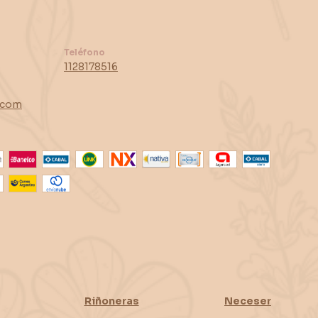
Teléfono
1128178516
.com
Riñoneras
Neceser