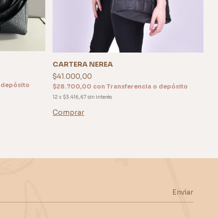
$
$
12
C
CARTERA NEREA
$41.000,00
 depósito
$28.700,00
con
Transferencia o depósito
12
x
$3.416,67
sin interés
Comprar