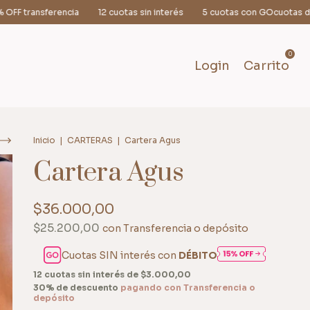
12 cuotas sin interés
5 cuotas con GOcuotas débito
30% OFF t
0
Login
Carrito
Inicio
|
CARTERAS
|
Cartera Agus
Cartera Agus
$36.000,00
$25.200,00
con
Transferencia o depósito
Cuotas SIN interés con
DÉBITO
12
cuotas sin interés de
$3.000,00
30% de descuento
pagando con Transferencia o
depósito